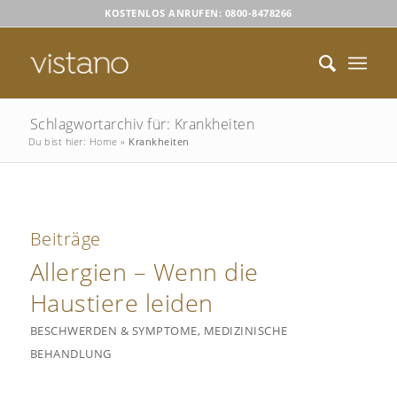
KOSTENLOS ANRUFEN: 0800-8478266
Schlagwortarchiv für: Krankheiten
Du bist hier:
Home
»
Krankheiten
Beiträge
Allergien – Wenn die
Haustiere leiden
BESCHWERDEN & SYMPTOME
,
MEDIZINISCHE
BEHANDLUNG