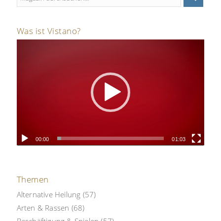
Was ist Vistano?
00:00
01:03
Themen
Alternative Heilung
(57)
Arten & Rassen
(68)
Beschäftigung & Spielen
(57)