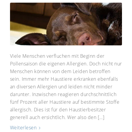
Viele Menschen verfluchen mit Beginn der
Pollensaison die eigenen Allergien. Doch nicht nur
Menschen können von dem Leiden betroffen
sein. Immer mehr Haustiere erkranken ebenfalls
an diversen Allergien und leiden nicht minder
darunter. Inzwischen reagieren durchschnittlich
fünf Prozent aller Haustiere auf bestimmte Stoffe
allergisch. Dies ist für den Haustierbesitzer
generell auch ersichtlich. Wer also den […]
Weiterlesen