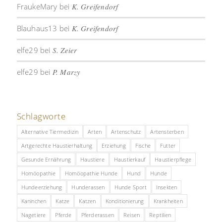
FraukeMary
bei
K. Greifendorf
Blauhaus13
bei
K. Greifendorf
elfe29
bei
S. Zeier
elfe29
bei
P. Marzy
Schlagworte
Alternative Tiermedizin
Arten
Artenschutz
Artensterben
Artgerechte Haustierhaltung
Erziehung
Fische
Futter
Gesunde Ernährung
Haustiere
Haustierkauf
Haustierpflege
Homöopathie
Homöopathie Hunde
Hund
Hunde
Hundeerziehung
Hunderassen
Hunde Sport
Insekten
Kaninchen
Katze
Katzen
Konditionierung
Krankheiten
Nagetiere
Pferde
Pferderassen
Reisen
Reptilien