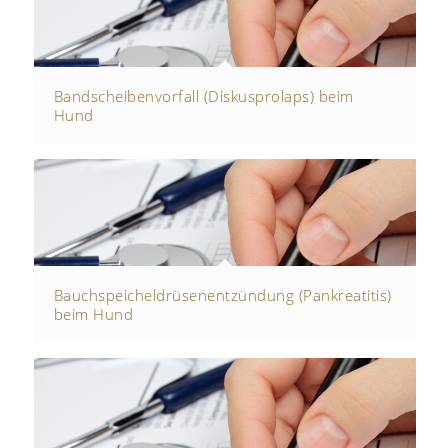
Bandscheibenvorfall (Diskusprolaps) beim
Hund
Bauchspeicheldrüsenentzündung (Pankreatitis)
beim Hund