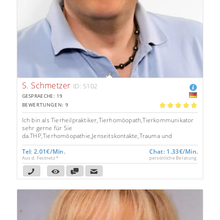
S. Schmetzer
ID: 5102
GESPRAECHE: 19
BEWERTUNGEN: 9
5.00
Ich bin als Tierheilpraktiker,Tierhomöopath,Tierkommunikator
sehr gerne für Sie
da.THP,Tierhomöopathie,Jenseitskontakte,Trauma und
Blockadenlösung… und vieles mehr.
Tel: 2.01€/Min.
Chat: 1.33€/Min.
Aus d. Festnetz *
persönliche Beratung