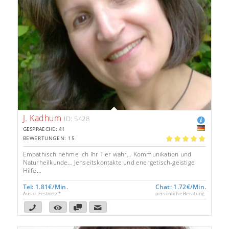
J. Kadhum
ID: 5428
GESPRAECHE: 41
BEWERTUNGEN: 15
5.00
Empathisch nehme ich Ihr Tier wahr… Kommunikation und
Naturheilkunde… Jenseitskontakte und energetisch-geistige
Hilfe…
Tel: 1.81€/Min.
Chat: 1.72€/Min.
Aus d. Festnetz *
persönliche Beratung