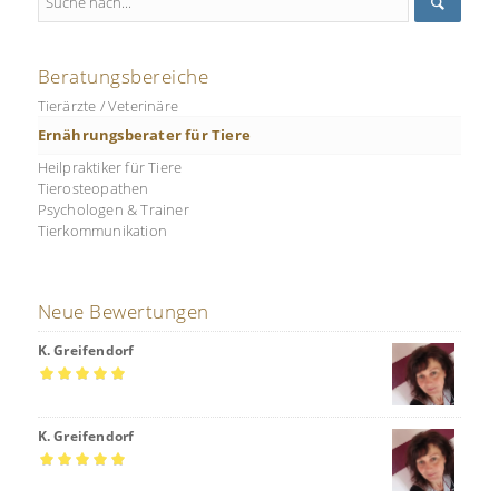
Beratungsbereiche
Tierärzte / Veterinäre
Ernährungsberater für Tiere
Heilpraktiker für Tiere
Tierosteopathen
Psychologen & Trainer
Tierkommunikation
Neue Bewertungen
K. Greifendorf
Rated
5
out of
5
K. Greifendorf
Rated
5
out of
5