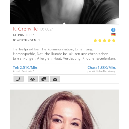
K. Grenville
ID: 6024
GESPRAECHE: 1
BEWERTUNGEN: 1
5.00
Tierheilpraktiker, Tierkommunikation, Ernährung,
Homöopathie, Naturheilkunde bei akuten und chronischen
Erkrankungen, Allergien, Haut, Verdauung, Knochen&Gelenken,
...
Tel: 2.51€/Min.
Chat: 1.33€/Min.
Aus d. Festnetz *
persönliche Beratung