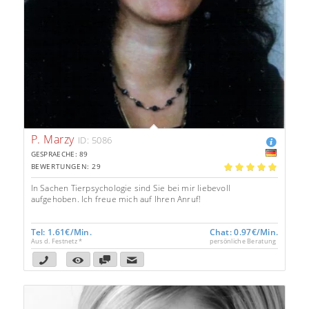
P. Marzy
ID: 5086
GESPRAECHE: 89
BEWERTUNGEN: 29
5.00
In Sachen Tierpsychologie sind Sie bei mir liebevoll
aufgehoben. Ich freue mich auf Ihren Anruf!
Tel: 1.61€/Min.
Chat: 0.97€/Min.
Aus d. Festnetz *
persönliche Beratung