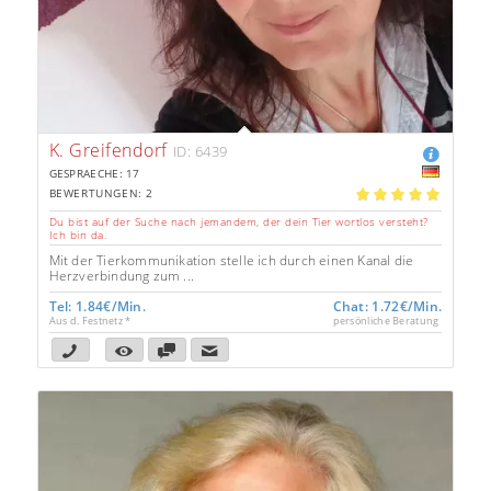
K. Greifendorf
ID: 6439
GESPRAECHE: 17
BEWERTUNGEN: 2
5.00
Du bist auf der Suche nach jemandem, der dein Tier wortlos versteht?
Ich bin da.
Mit der Tierkommunikation stelle ich durch einen Kanal die
Herzverbindung zum ...
Tel: 1.84€/Min.
Chat: 1.72€/Min.
Aus d. Festnetz *
persönliche Beratung