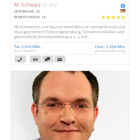
M. Schwarz
ID: 4901
GESPRAECHE: 24
BEWERTUNGEN: 18
5.00
Mit Kompetenz und Sachverstand biete ich verständnisvoll und
lösungsorientiert Fütterungsberatung, Tierkommunikation und
ganzheitliche Verhaltenstherapie u. a. mit ...
Tel: 2.01€/Min.
Chat: 1.33€/Min.
Aus d. Festnetz *
persönliche Beratung