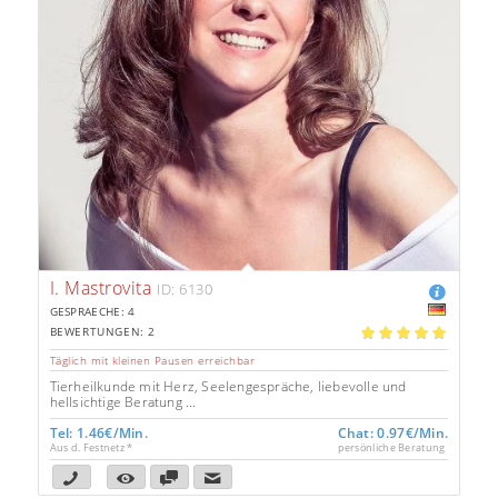
I. Mastrovita
ID: 6130
GESPRAECHE: 4
BEWERTUNGEN: 2
5.00
Täglich mit kleinen Pausen erreichbar
Tierheilkunde mit Herz, Seelengespräche, liebevolle und
hellsichtige Beratung ...
Tel: 1.46€/Min.
Chat: 0.97€/Min.
Aus d. Festnetz *
persönliche Beratung