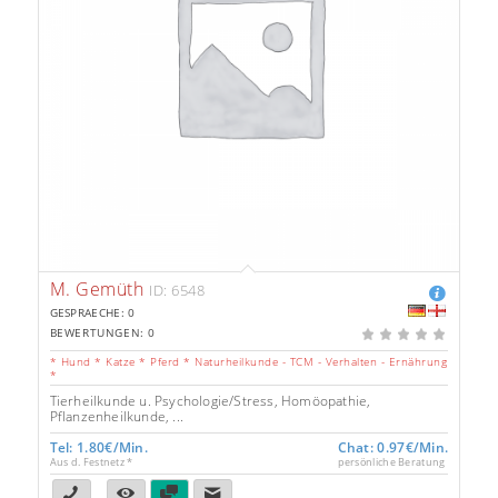
M. Gemüth
ID: 6548
GESPRAECHE: 0
BEWERTUNGEN: 0
0
* Hund * Katze * Pferd * Naturheilkunde - TCM - Verhalten - Ernährung
*
Tierheilkunde u. Psychologie/Stress, Homöopathie,
Pflanzenheilkunde, ...
Tel: 1.80€/Min.
Chat: 0.97€/Min.
Aus d. Festnetz *
persönliche Beratung