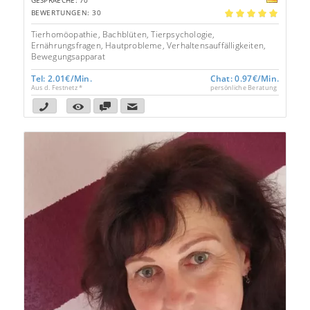
GESPRAECHE: 70
BEWERTUNGEN: 30
5.00
Tierhomöopathie, Bachblüten, Tierpsychologie,
Ernährungsfragen, Hautprobleme, Verhaltensauffälligkeiten,
Bewegungsapparat
Tel: 2.01€/Min.
Chat: 0.97€/Min.
Aus d. Festnetz *
persönliche Beratung