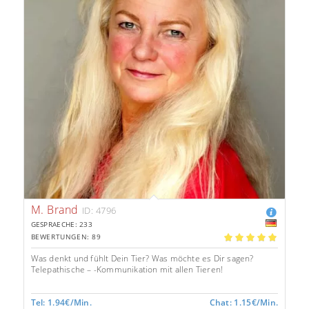
M. Brand
ID: 4796
GESPRAECHE: 233
BEWERTUNGEN: 89
5.00
Was denkt und fühlt Dein Tier? Was möchte es Dir sagen?
Telepathische – -Kommunikation mit allen Tieren!
Tel: 1.94€/Min.
Chat: 1.15€/Min.