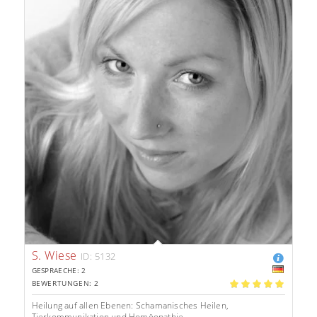
S. Wiese
ID: 5132
GESPRAECHE: 2
BEWERTUNGEN: 2
5.00
Heilung auf allen Ebenen: Schamanisches Heilen,
Tierkommunikation und Homöopathie.