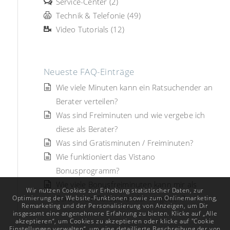
Service-Center (2)
Technik & Telefonie (49)
Video Tutorials (12)
Neueste FAQ-Einträge
Wie viele Minuten kann ein Ratsuchender an
Berater verteilen?
Was sind Freiminuten und wie vergebe ich
diese als Berater?
Was sind Gratisminuten / Freiminuten?
Wie funktioniert das Vistano
Bonusprogramm?
Wie viele Bonusfreiminuten kann mir als
Wir nutzen Cookies zur Erhebung statistischer Daten, zur
Berater ein Ratsuchender vergeben?
Optimierung der Website-Funktionen sowie zum Onlinemarketing,
Remarketing und der Personalisierung von Anzeigen, um Dir
insgesamt eine angenehmere Erfahrung zu bieten. Klicke auf „Alle
akzeptieren“, um Cookies zu akzeptieren oder klicke auf "Cookie
Einstellungen verwalten“, um eine detaillierte Beschreibung der von