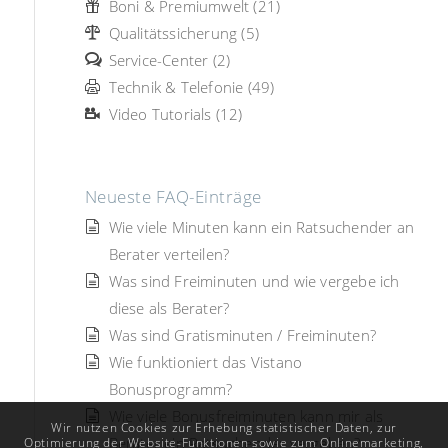
Boni & Premiumwelt (21)
Qualitätssicherung (5)
Service-Center (2)
Technik & Telefonie (49)
Video Tutorials (12)
Neueste FAQ-Einträge
Wie viele Minuten kann ein Ratsuchender an
Berater verteilen?
Was sind Freiminuten und wie vergebe ich
diese als Berater?
Was sind Gratisminuten / Freiminuten?
Wie funktioniert das Vistano
Bonusprogramm?
Wie viele Bonusfreiminuten kann mir als
Wir nutzen Cookies zur Erhebung statistischer Daten, zur
Berater ein Ratsuchender vergeben?
Optimierung der Website-Funktionen sowie zum Onlinemarketing,