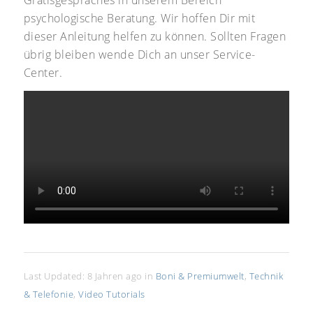
psychologische Beratung. Wir hoffen Dir mit
dieser Anleitung helfen zu können. Sollten Fragen
übrig bleiben wende Dich an unser Service-
Center.
Last Updated: 8 Jahren ago
in
Boni & Premiumwelt
,
Technik
& Telefonie
,
Video Tutorials