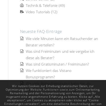
Technik & Telefonie (49)
Video Tutorials (12)
Neueste FAQ-Einträge
Wie viele Minuten kann ein Ratsuchender an
Berater verteilen?
Was sind Freiminuten und wie vergebe ich
diese als Berater?
Was sind Gratisminuten / Freiminuten?
Wie funktioniert das Vistano
Bonusprogramm?
Wie viele Bonusfreiminuten kann mir als
Wir nutzen Cookies zur Erhebung statistischer Daten, zur
Berater ein Ratsuchender vergeben?
Optimierung der Website-Funktionen sowie zum Onlinemarketing,
Remarketing und der Personalisierung von Anzeigen, um Dir
insgesamt eine angenehmere Erfahrung zu bieten. Klicke auf „Alle
akzeptieren“, um Cookies zu akzeptieren oder klicke auf "Cookie
Einstellungen verwalten“, um eine detaillierte Beschreibung der von