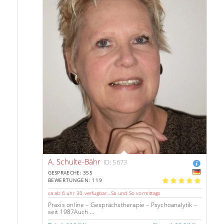
A. Schulte-Bähr
ID: 5673
GESPRAECHE: 355
BEWERTUNGEN: 119
5.00
ca ab 6 uhr 30 verfugbar....Sa und So vormittags
Praxis online – Gesprächstherapie – Psychoanalytik –
seit 1987Auch ...