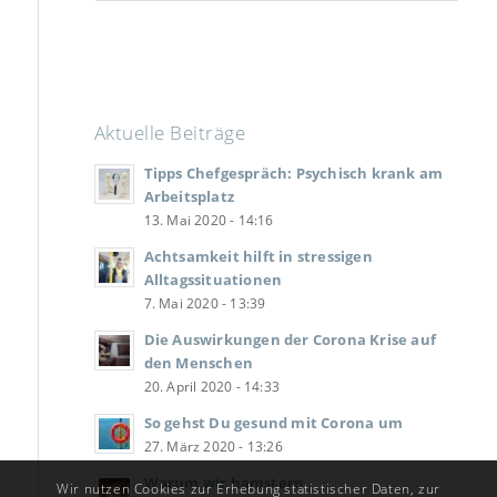
Tel: 1.66€/Min.
Chat: 1.33€/Min.
Aus d. Festnetz *
persönliche Beratung
Aktuelle Beiträge
Tipps Chefgespräch: Psychisch krank am
Arbeitsplatz
13. Mai 2020 - 14:16
Achtsamkeit hilft in stressigen
Alltagssituationen
7. Mai 2020 - 13:39
Die Auswirkungen der Corona Krise auf
den Menschen
20. April 2020 - 14:33
So gehst Du gesund mit Corona um
27. März 2020 - 13:26
Warum wir hamstern
Wir nutzen Cookies zur Erhebung statistischer Daten, zur