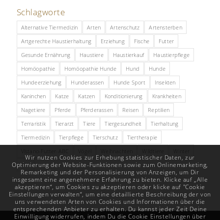
Schlagworte
Alternative Tiermedizin
Arten
Artenschutz
Artensterben
Artgerechte Haustierhaltung
Erziehung
Fische
Futter
Gesunde Ernährung
Haustiere
Haustierkauf
Haustierpflege
Homöopathie
Homöopathie Hunde
Hund
Hunde
Hundeerziehung
Hunderassen
Hunde Sport
Insekten
Kaninchen
Katze
Katzen
Konditionierung
Krankheiten
Nagetiere
Pferde
Pferderassen
Reisen
Reptilien
Terraristik
Tierarzt
Tiere
Tiergesundheit
Tierhaltung
Tiermedizin
Tierpflege
Tierschutz
Tiertherapie
Vistano-Futter-ABC
Vögel
Weihnachten
Wildtiere
Winter
Wir nutzen Cookies zur Erhebung statistischer Daten, zur
Optimierung der Website-Funktionen sowie zum Onlinemarketing,
Zoo
Remarketing und der Personalisierung von Anzeigen, um Dir
insgesamt eine angenehmere Erfahrung zu bieten. Klicke auf „Alle
akzeptieren“, um Cookies zu akzeptieren oder klicke auf "Cookie
Einstellungen verwalten“, um eine detaillierte Beschreibung der von
uns verwendeten Arten von Cookies und Informationen über die
entsprechenden Anbieter zu erhalten. Du kannst jeder Zeit Deine
Einwilligung widerrufen, indem Du die Cookie Einstellungen über