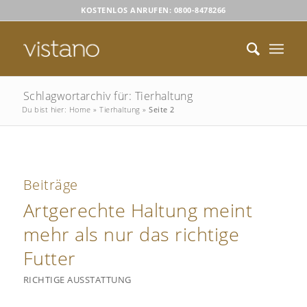
KOSTENLOS ANRUFEN: 0800-8478266
Schlagwortarchiv für: Tierhaltung
Du bist hier:
Home
»
Tierhaltung
»
Seite 2
Beiträge
Artgerechte Haltung meint
mehr als nur das richtige
Futter
RICHTIGE AUSSTATTUNG