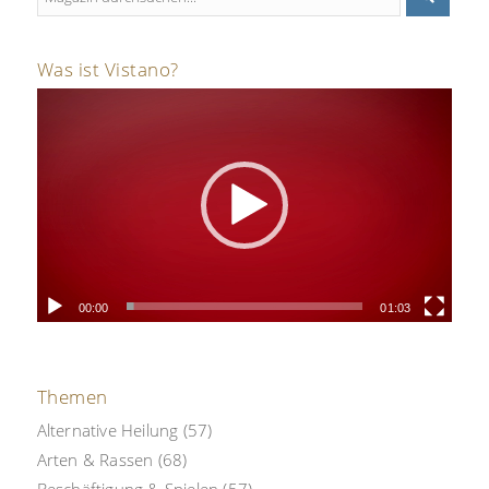
Was ist Vistano?
00:00
01:03
Themen
Alternative Heilung
(57)
Arten & Rassen
(68)