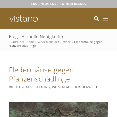
KOSTENLOS ANRUFEN: 0800-8478266
Blog - Aktuelle Neuigkeiten
Du bist hier:
Home
»
Wissen aus der Tierwelt
»
Fledermäuse gegen
Pfanzenschädlinge
Fledermäuse gegen
Pfanzenschädlinge
RICHTIGE AUSSTATTUNG
,
WISSEN AUS DER TIERWELT