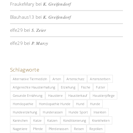
FraukeMary
bei
K. Greifendorf
Blauhaus13
bei
K. Greifendorf
elfe29
bei
S. Zeier
elfe29
bei
P. Marzy
Schlagworte
Alternative Tiermedizin
Arten
Artenschutz
Artensterben
Artgerechte Haustierhaltung
Erziehung
Fische
Futter
Gesunde Ernährung
Haustiere
Haustierkauf
Haustierpflege
Homöopathie
Homöopathie Hunde
Hund
Hunde
Hundeerziehung
Hunderassen
Hunde Sport
Insekten
Kaninchen
Katze
Katzen
Konditionierung
Krankheiten
Nagetiere
Pferde
Pferderassen
Reisen
Reptilien