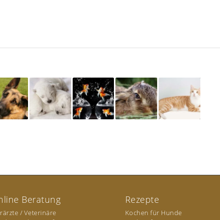
nline Beratung
Rezepte
erärzte / Veterinäre
Kochen für Hunde