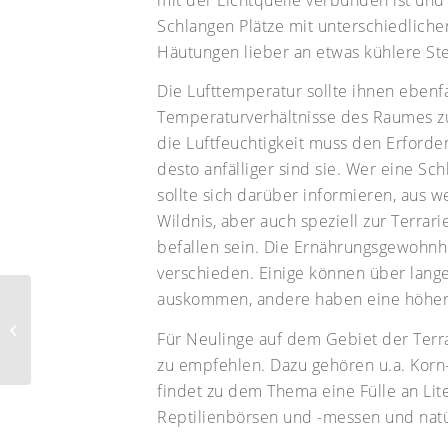
Schlangen Plätze mit unterschiedliche
Häutungen lieber an etwas kühlere Ste
Die Lufttemperatur sollte ihnen ebenf
Temperaturverhältnisse des Raumes zu 
die Luftfeuchtigkeit muss den Erforder
desto anfälliger sind sie. Wer eine Sch
sollte sich darüber informieren, aus 
Wildnis, aber auch speziell zur Terra
befallen sein. Die Ernährungsgewohnhe
verschieden. Einige können über lan
auskommen, andere haben eine höher
Hund & Katze
entwurmen ohne
Für Neulinge auf dem Gebiet der Terra
Chemie
zu empfehlen. Dazu gehören u.a. Korn
findet zu dem Thema eine Fülle an Li
Reptilienbörsen und -messen und natü