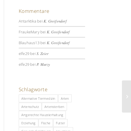
Kommentare
Antarktika
bei
K. Greifendorf
FraukeMary
bei
K. Greifendorf
Blauhaus13
bei
K. Greifendorf
elfe29
bei
S. Zeier
elfe29
bei
P. Marzy
Schlagworte
Alternative Tiermedizin
Arten
Artenschutz
Artensterben
Artgerechte Haustierhaltung
Erziehung
Fische
Futter