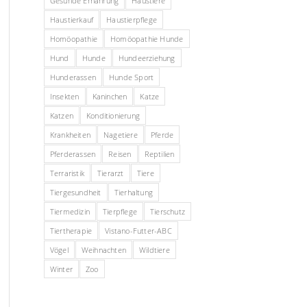
Gesunde Ernährung
Haustiere
Haustierkauf
Haustierpflege
Homöopathie
Homöopathie Hunde
Hund
Hunde
Hundeerziehung
Hunderassen
Hunde Sport
Insekten
Kaninchen
Katze
Katzen
Konditionierung
Krankheiten
Nagetiere
Pferde
Pferderassen
Reisen
Reptilien
Terraristik
Tierarzt
Tiere
Tiergesundheit
Tierhaltung
Tiermedizin
Tierpflege
Tierschutz
Tiertherapie
Vistano-Futter-ABC
Vögel
Weihnachten
Wildtiere
Winter
Zoo