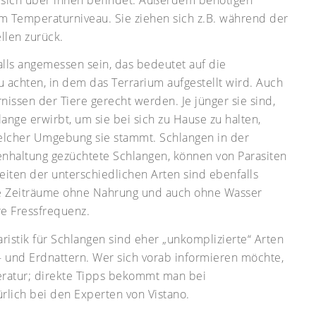
m Temperaturniveau. Sie ziehen sich z.B. während der
llen zurück.
alls angemessen sein, das bedeutet auf die
achten, in dem das Terrarium aufgestellt wird. Auch
nissen der Tiere gerecht werden. Je jünger sie sind,
lange erwirbt, um sie bei sich zu Hause zu halten,
welcher Umgebung sie stammt. Schlangen in der
rienhaltung gezüchtete Schlangen, können von Parasiten
iten der unterschiedlichen Arten sind ebenfalls
ge Zeiträume ohne Nahrung und auch ohne Wasser
e Fressfrequenz.
ristik für Schlangen sind eher „unkomplizierte“ Arten
- und Erdnattern. Wer sich vorab informieren möchte,
teratur; direkte Tipps bekommt man bei
rlich bei den Experten von Vistano.