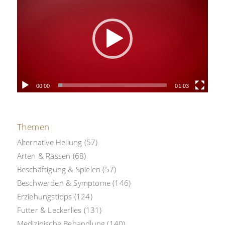
00:00
01:03
Themen
Alternative Heilung
(57)
Arten & Rassen
(68)
Beschäftigung & Spielen
(57)
Beschwerden & Symptome
(146)
Erziehungstipps
(124)
Futter & Leckerlies
(131)
Medizinische Behandlung
(140)