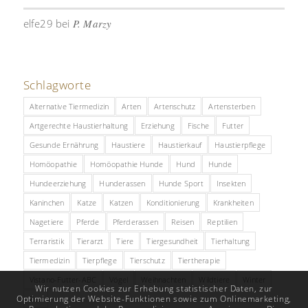
elfe29
bei
P. Marzy
Schlagworte
Alternative Tiermedizin
Arten
Artenschutz
Artensterben
Artgerechte Haustierhaltung
Erziehung
Fische
Futter
Gesunde Ernährung
Haustiere
Haustierkauf
Haustierpflege
Homöopathie
Homöopathie Hunde
Hund
Hunde
Hundeerziehung
Hunderassen
Hunde Sport
Insekten
Kaninchen
Katze
Katzen
Konditionierung
Krankheiten
Nagetiere
Pferde
Pferderassen
Reisen
Reptilien
Terraristik
Tierarzt
Tiere
Tiergesundheit
Tierhaltung
Tiermedizin
Tierpflege
Tierschutz
Tiertherapie
Vistano-Futter-ABC
Vögel
Weihnachten
Wildtiere
Winter
Wir nutzen Cookies zur Erhebung statistischer Daten, zur
Optimierung der Website-Funktionen sowie zum Onlinemarketing,
Zoo