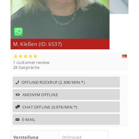
M. Kleßen (ID: 6537)
1
customer review
5
5
1
28 Gespräche
OFFLINE/RÜCKRUF (2.30€/MIN.*)
ANONYM OFFLINE
CHAT OFFLINE (0.97€/MIN.*)
E-MAIL
Vorstellung
Onlinezeit