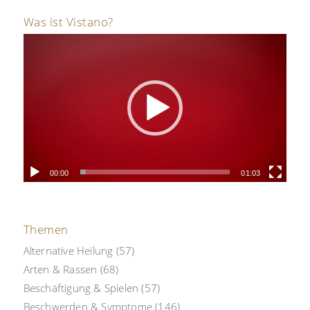
Was ist Vistano?
00:00
01:03
Themen
Alternative Heilung
(57)
Arten & Rassen
(68)
Beschäftigung & Spielen
(57)
Beschwerden & Symptome
(146)