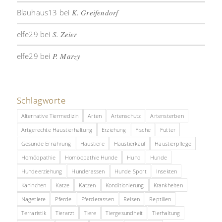
Blauhaus13
bei
K. Greifendorf
elfe29
bei
S. Zeier
elfe29
bei
P. Marzy
Schlagworte
Alternative Tiermedizin
Arten
Artenschutz
Artensterben
Artgerechte Haustierhaltung
Erziehung
Fische
Futter
Gesunde Ernährung
Haustiere
Haustierkauf
Haustierpflege
Homöopathie
Homöopathie Hunde
Hund
Hunde
Hundeerziehung
Hunderassen
Hunde Sport
Insekten
Kaninchen
Katze
Katzen
Konditionierung
Krankheiten
Nagetiere
Pferde
Pferderassen
Reisen
Reptilien
Terraristik
Tierarzt
Tiere
Tiergesundheit
Tierhaltung