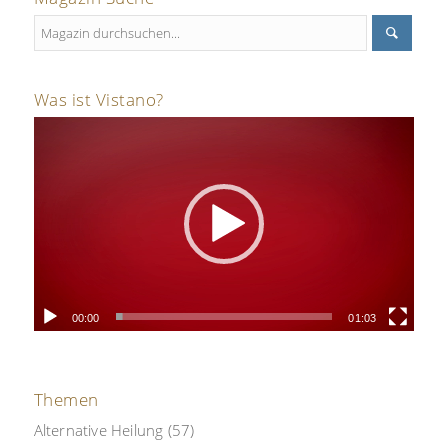
Was ist Vistano?
00:00
01:03
Themen
Alternative Heilung
(57)