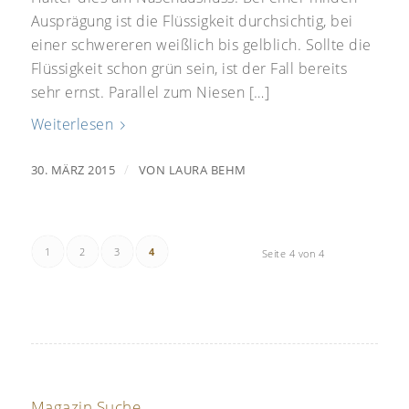
Ausprägung ist die Flüssigkeit durchsichtig, bei
einer schwereren weißlich bis gelblich. Sollte die
Flüssigkeit schon grün sein, ist der Fall bereits
sehr ernst. Parallel zum Niesen […]
Weiterlesen
/
30. MÄRZ 2015
VON
LAURA BEHM
1
2
3
4
Seite 4 von 4
Magazin Suche