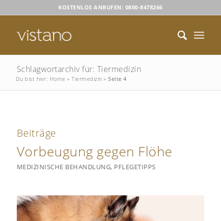
KOSTENLOS ANRUFEN: 0800-8478266
Schlagwortarchiv für: Tiermedizin
Du bist hier:
Home
»
Tiermedizin
»
Seite 4
Beiträge
Vorbeugung gegen Flöhe
MEDIZINISCHE BEHANDLUNG
,
PFLEGETIPPS