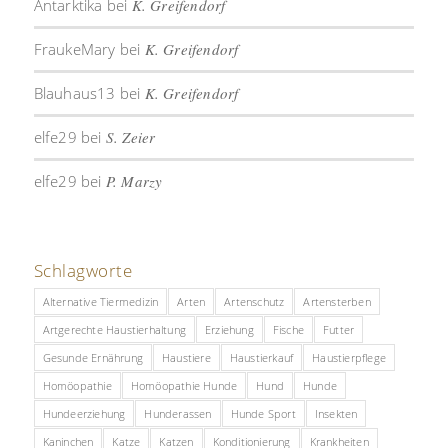
Antarktika
bei
K. Greifendorf
FraukeMary
bei
K. Greifendorf
Blauhaus13
bei
K. Greifendorf
elfe29
bei
S. Zeier
elfe29
bei
P. Marzy
Schlagworte
Alternative Tiermedizin
Arten
Artenschutz
Artensterben
Artgerechte Haustierhaltung
Erziehung
Fische
Futter
Gesunde Ernährung
Haustiere
Haustierkauf
Haustierpflege
Homöopathie
Homöopathie Hunde
Hund
Hunde
Hundeerziehung
Hunderassen
Hunde Sport
Insekten
Kaninchen
Katze
Katzen
Konditionierung
Krankheiten