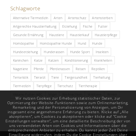
Schlagworte
Alternative Tiermedizin
Arten
Artenschutz
Artensterben
Artgerechte Haustierhaltung
Erziehung
Fische
Futter
Gesunde Ernährung
Haustiere
Haustierkauf
Haustierpflege
Homöopathie
Homöopathie Hunde
Hund
Hunde
Hundeerziehung
Hunderassen
Hunde Sport
Insekten
Kaninchen
Katze
Katzen
Konditionierung
Krankheiten
Nagetiere
Pferde
Pferderassen
Reisen
Reptilien
Terraristik
Tierarzt
Tiere
Tiergesundheit
Tierhaltung
Tiermedizin
Tierpflege
Tierschutz
Tiertherapie
Vistano-Futter-ABC
Vögel
Weihnachten
Wildtiere
Winter
Wir nutzen Cookies zur Erhebung statistischer Daten, zur
Optimierung der Website-Funktionen sowie zum Onlinemarketing,
Zoo
Remarketing und der Personalisierung von Anzeigen, um Dir
insgesamt eine angenehmere Erfahrung zu bieten. Klicke auf „Alle
akzeptieren“, um Cookies zu akzeptieren oder klicke auf "Cookie
Einstellungen verwalten“, um eine detaillierte Beschreibung der von
uns verwendeten Arten von Cookies und Informationen über die
entsprechenden Anbieter zu erhalten. Du kannst jeder Zeit Deine
Einwilligung widerrufen, indem Du die Cookie Einstellungen über