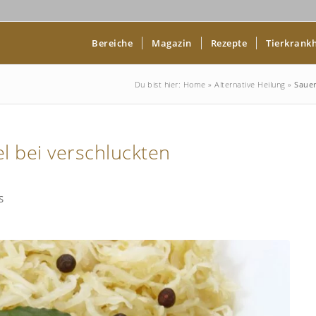
Bereiche
Magazin
Rezepte
Tierkrankh
Du bist hier:
Home
»
Alternative Heilung
»
Sauer
l bei verschluckten
S