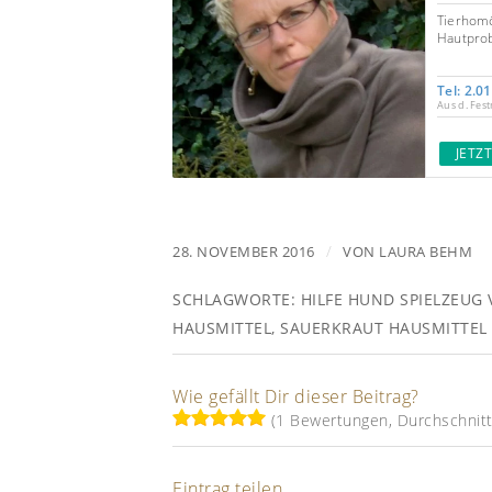
Tierhomö
Hautprob
Tel: 2.0
Aus d. Fest
JETZ
/
28. NOVEMBER 2016
VON
LAURA BEHM
SCHLAGWORTE:
HILFE HUND SPIELZEUG
HAUSMITTEL
,
SAUERKRAUT HAUSMITTEL
Wie gefällt Dir dieser Beitrag?
(1 Bewertungen, Durchschnitt:
Eintrag teilen