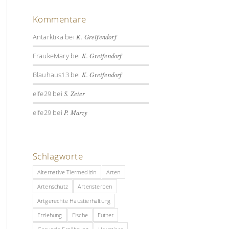
Kommentare
Antarktika
bei
K. Greifendorf
FraukeMary
bei
K. Greifendorf
Blauhaus13
bei
K. Greifendorf
elfe29
bei
S. Zeier
elfe29
bei
P. Marzy
Schlagworte
Alternative Tiermedizin
Arten
Artenschutz
Artensterben
Artgerechte Haustierhaltung
Erziehung
Fische
Futter