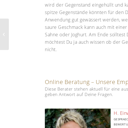
wird der Gegenstand eingehüllt und k
spitze Gegenstände könnten für den Da
Anwendung gut gewässert werden, we
saure Geschmack kann auch mit einer 
Meine Katze ist
Sahne oder Joghurt. Am Ende solltest D
schwanger, was nun?
möchtest Du ja auch wissen ob der Ge
nicht.
Online Beratung – Unsere Em
Diese Berater stehen aktuell für eine a
geben Antwort auf Deine Fragen.
H. Ein
GESPRAEC
BEWERTU