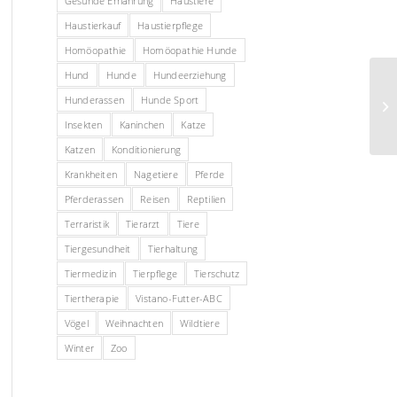
Gesunde Ernährung
Haustiere
Haustierkauf
Haustierpflege
Homöopathie
Homöopathie Hunde
Hund
Hunde
Hundeerziehung
Hunderassen
Hunde Sport
Insekten
Kaninchen
Katze
Katzen
Konditionierung
Krankheiten
Nagetiere
Pferde
Pferderassen
Reisen
Reptilien
Terraristik
Tierarzt
Tiere
Tiergesundheit
Tierhaltung
Tiermedizin
Tierpflege
Tierschutz
Tiertherapie
Vistano-Futter-ABC
Vögel
Weihnachten
Wildtiere
Winter
Zoo