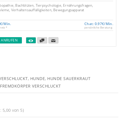
5.00
opathie, Bachblüten, Tierpsychologie, Ernährungsfragen,
leme, Verhaltensauffälligkeiten, Bewegungsapparat
1€/Min.
Chat: 0.97€/Min.
netz *
persönliche Beratung
T ANRUFEN
 VERSCHLUCKT
,
HUNDE
,
HUNDE SAUERKRAUT
 FREMDKÖRPER VERSCHLUCKT
 5,00 von 5)