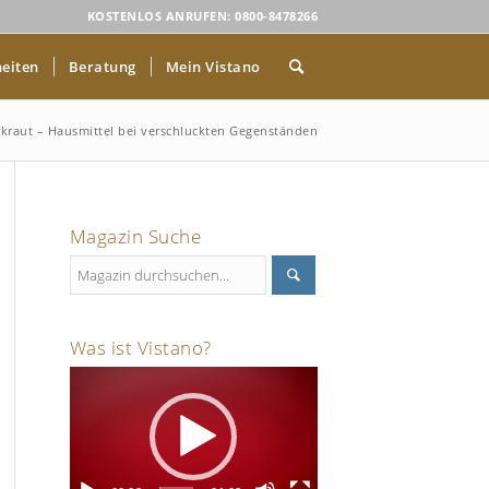
KOSTENLOS ANRUFEN: 0800-8478266
eiten
Beratung
Mein Vistano
kraut – Hausmittel bei verschluckten Gegenständen
Magazin Suche
Was ist Vistano?