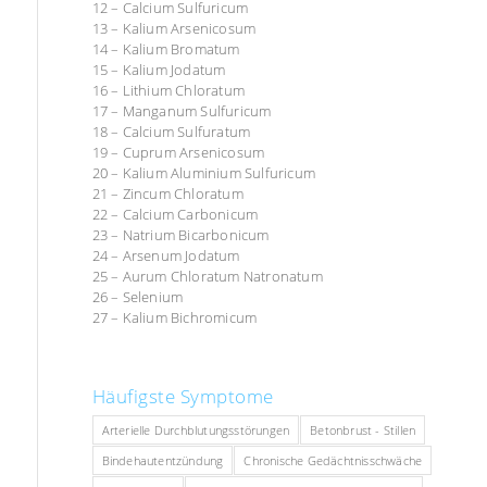
12 – Calcium Sulfuricum
13 – Kalium Arsenicosum
14 – Kalium Bromatum
15 – Kalium Jodatum
16 – Lithium Chloratum
17 – Manganum Sulfuricum
18 – Calcium Sulfuratum
19 – Cuprum Arsenicosum
20 – Kalium Aluminium Sulfuricum
21 – Zincum Chloratum
22 – Calcium Carbonicum
23 – Natrium Bicarbonicum
24 – Arsenum Jodatum
25 – Aurum Chloratum Natronatum
26 – Selenium
27 – Kalium Bichromicum
Häufigste Symptome
Arterielle Durchblutungsstörungen
Betonbrust - Stillen
Bindehautentzündung
Chronische Gedächtnisschwäche