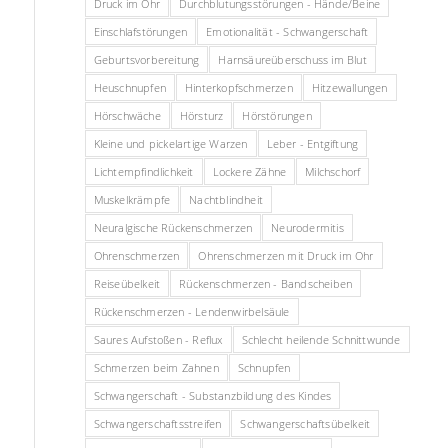
Druck im Ohr
Durchblutungsstörungen - Hände/Beine
Einschlafstörungen
Emotionalität - Schwangerschaft
Geburtsvorbereitung
Harnsäureüberschuss im Blut
Heuschnupfen
Hinterkopfschmerzen
Hitzewallungen
Hörschwäche
Hörsturz
Hörstörungen
Kleine und pickelartige Warzen
Leber - Entgiftung
Lichtempfindlichkeit
Lockere Zähne
Milchschorf
Muskelkrämpfe
Nachtblindheit
Neuralgische Rückenschmerzen
Neurodermitis
Ohrenschmerzen
Ohrenschmerzen mit Druck im Ohr
Reiseübelkeit
Rückenschmerzen - Bandscheiben
Rückenschmerzen - Lendenwirbelsäule
Saures Aufstoßen - Reflux
Schlecht heilende Schnittwunde
Schmerzen beim Zahnen
Schnupfen
Schwangerschaft - Substanzbildung des Kindes
Schwangerschaftsstreifen
Schwangerschaftsübelkeit