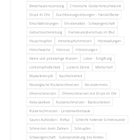
Bindehautentzündung
Chronische Gedächtnisschwäche
Druck im Ohr
Durchblutungsstörungen - Hände/Beine
Einschlafstörungen
Emotionalität - Schwangerschaft
Geburtsvorbereitung
Harnsäureüberschuss im Blut
Heuschnupfen
Hinterkopfschmerzen
Hitzewallungen
Hörschwäche
Hörsturz
Hörstörungen
Kleine und pickelartige Warzen
Leber - Entgiftung
Lichtempfindlichkeit
Lockere Zähne
Milchschorf
Muskelkrämpfe
Nachtblindheit
Neuralgische Rückenschmerzen
Neurodermitis
Ohrenschmerzen
Ohrenschmerzen mit Druck im Ohr
Reiseübelkeit
Rückenschmerzen - Bandscheiben
Rückenschmerzen - Lendenwirbelsäule
Saures Aufstoßen - Reflux
Schlecht heilende Schnittwunde
Schmerzen beim Zahnen
Schnupfen
Schwangerschaft - Substanzbildung des Kindes