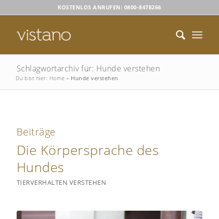
KOSTENLOS ANRUFEN: 0800-8478266
Schlagwortarchiv für: Hunde verstehen
Du bist hier:
Home
»
Hunde verstehen
Beiträge
Die Körpersprache des
Hundes
TIERVERHALTEN VERSTEHEN