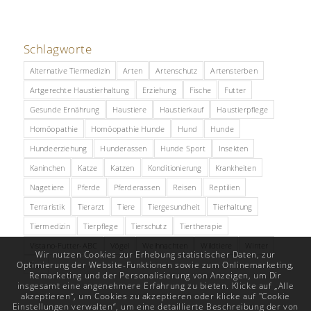
Schlagworte
Alternative Tiermedizin
Arten
Artenschutz
Artensterben
Artgerechte Haustierhaltung
Erziehung
Fische
Futter
Gesunde Ernährung
Haustiere
Haustierkauf
Haustierpflege
Homöopathie
Homöopathie Hunde
Hund
Hunde
Hundeerziehung
Hunderassen
Hunde Sport
Insekten
Kaninchen
Katze
Katzen
Konditionierung
Krankheiten
Nagetiere
Pferde
Pferderassen
Reisen
Reptilien
Terraristik
Tierarzt
Tiere
Tiergesundheit
Tierhaltung
Tiermedizin
Tierpflege
Tierschutz
Tiertherapie
Vistano-Futter-ABC
Vögel
Weihnachten
Wildtiere
Winter
Wir nutzen Cookies zur Erhebung statistischer Daten, zur
Optimierung der Website-Funktionen sowie zum Onlinemarketing,
Zoo
Remarketing und der Personalisierung von Anzeigen, um Dir
insgesamt eine angenehmere Erfahrung zu bieten. Klicke auf „Alle
akzeptieren“, um Cookies zu akzeptieren oder klicke auf "Cookie
Einstellungen verwalten“, um eine detaillierte Beschreibung der von