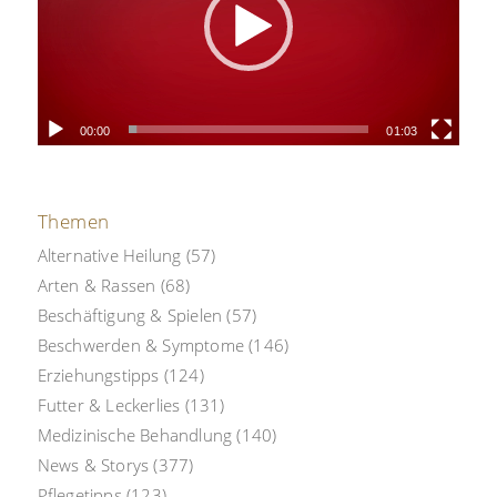
00:00
01:03
Themen
Alternative Heilung
(57)
Arten & Rassen
(68)
Beschäftigung & Spielen
(57)
Beschwerden & Symptome
(146)
Erziehungstipps
(124)
Futter & Leckerlies
(131)
Medizinische Behandlung
(140)
News & Storys
(377)
Pflegetipps
(123)