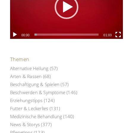
00:00
01:03
Themen
Alternative Heilung
(57)
Arten & Rassen
(68)
Beschäftigung & Spielen
(57)
Beschwerden & Symptome
(146)
Erziehungstipps
(124)
Futter & Leckerlies
(131)
Medizinische Behandlung
(140)
News & Storys
(377)
Pflegetipps
(123)