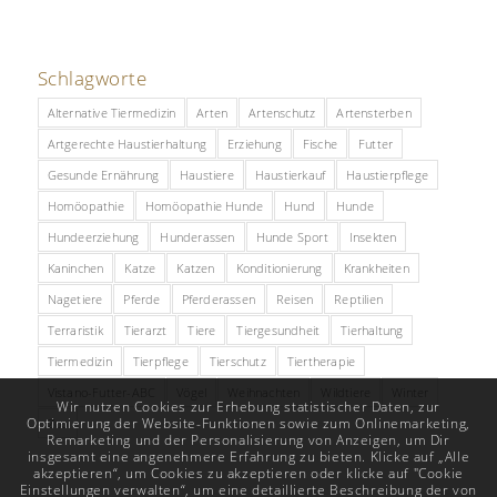
Schlagworte
Alternative Tiermedizin
Arten
Artenschutz
Artensterben
Artgerechte Haustierhaltung
Erziehung
Fische
Futter
Gesunde Ernährung
Haustiere
Haustierkauf
Haustierpflege
Homöopathie
Homöopathie Hunde
Hund
Hunde
Hundeerziehung
Hunderassen
Hunde Sport
Insekten
Kaninchen
Katze
Katzen
Konditionierung
Krankheiten
Nagetiere
Pferde
Pferderassen
Reisen
Reptilien
Terraristik
Tierarzt
Tiere
Tiergesundheit
Tierhaltung
Tiermedizin
Tierpflege
Tierschutz
Tiertherapie
Vistano-Futter-ABC
Vögel
Weihnachten
Wildtiere
Winter
Wir nutzen Cookies zur Erhebung statistischer Daten, zur
Optimierung der Website-Funktionen sowie zum Onlinemarketing,
Zoo
Remarketing und der Personalisierung von Anzeigen, um Dir
insgesamt eine angenehmere Erfahrung zu bieten. Klicke auf „Alle
akzeptieren“, um Cookies zu akzeptieren oder klicke auf "Cookie
Einstellungen verwalten“, um eine detaillierte Beschreibung der von