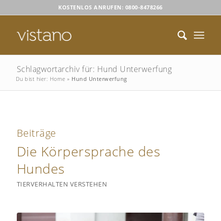
KOSTENLOS ANRUFEN: 0800-8478266
Schlagwortarchiv für: Hund Unterwerfung
Du bist hier:
Home
»
Hund Unterwerfung
Beiträge
Die Körpersprache des
Hundes
TIERVERHALTEN VERSTEHEN