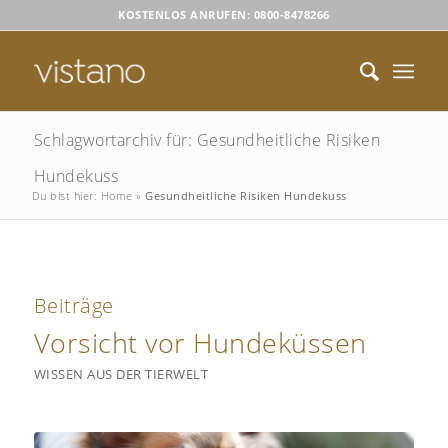
KOSTENLOS ANRUFEN: 0800-8478266
Schlagwortarchiv für: Gesundheitliche Risiken
Hundekuss
Du bist hier:
Home
»
Gesundheitliche Risiken Hundekuss
Beiträge
Vorsicht vor Hundeküssen
WISSEN AUS DER TIERWELT