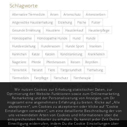
Schlagworte
Alternative Tiermedizin
Arten
Artenschutz
Artensterben
Artgerechte Haustierhaltung
Erziehung
Fische
Futter
Gesunde Ernährung
Haustiere
Haustierkauf
Haustierpflege
Homöopathie
Homöopathie Hunde
Hund
Hunde
Hundeerziehung
Hunderassen
Hunde Sport
Insekten
Kaninchen
Katze
Katzen
Konditionierung
Krankheiten
Nagetiere
Pferde
Pferderassen
Reisen
Reptilien
Terraristik
Tierarzt
Tiere
Tiergesundheit
Tierhaltung
Tiermedizin
Tierpflege
Tierschutz
Tiertherapie
Vistano-Futter-ABC
Vögel
Weihnachten
Wildtiere
Winter
Wir nutzen Cookies zur Erhebung statistischer Daten, zur
Optimierung der Website-Funktionen sowie zum Onlinemarketing,
Zoo
Remarketing und der Personalisierung von Anzeigen, um Dir
insgesamt eine angenehmere Erfahrung zu bieten. Klicke auf „Alle
akzeptieren“, um Cookies zu akzeptieren oder klicke auf "Cookie
Einstellungen verwalten“, um eine detaillierte Beschreibung der von
uns verwendeten Arten von Cookies und Informationen über die
entsprechenden Anbieter zu erhalten. Du kannst jeder Zeit Deine
Einwilligung widerrufen, indem Du die Cookie Einstellungen über