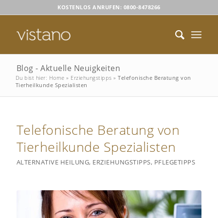
KOSTENLOS ANRUFEN: 0800-8478266
Blog - Aktuelle Neuigkeiten
Du bist hier:
Home
»
Erziehungstipps
»
Telefonische Beratung von
Tierheilkunde Spezialisten
Telefonische Beratung von
Tierheilkunde Spezialisten
ALTERNATIVE HEILUNG
,
ERZIEHUNGSTIPPS
,
PFLEGETIPPS