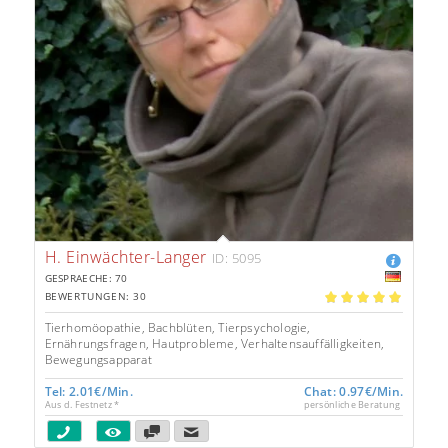
H. Einwächter-Langer
ID: 5095
GESPRAECHE: 70
BEWERTUNGEN: 30
5.00
Tierhomöopathie, Bachblüten, Tierpsychologie,
Ernährungsfragen, Hautprobleme, Verhaltensauffälligkeiten,
Bewegungsapparat
Tel: 2.01€/Min.
Chat: 0.97€/Min.
Aus d. Festnetz *
persönliche Beratung