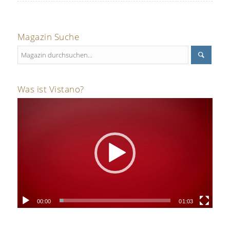
Magazin Suche
Was ist Vistano?
00:00
01:03