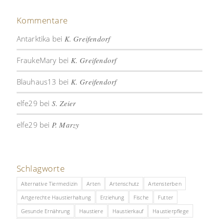
Kommentare
Antarktika
bei
K. Greifendorf
FraukeMary
bei
K. Greifendorf
Blauhaus13
bei
K. Greifendorf
elfe29
bei
S. Zeier
elfe29
bei
P. Marzy
Schlagworte
Alternative Tiermedizin
Arten
Artenschutz
Artensterben
Artgerechte Haustierhaltung
Erziehung
Fische
Futter
Gesunde Ernährung
Haustiere
Haustierkauf
Haustierpflege