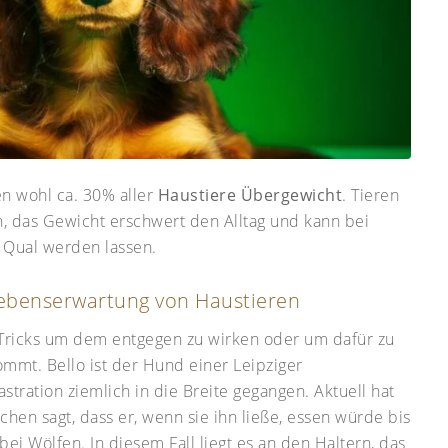
n wohl ca. 30% aller
Haustiere Übergewicht
. Tieren
, das Gewicht erschwert den Alltag und kann bei
 Qual werden lassen.
Lebenserwartung von Haustieren
gs Tricks um dem entgegen zu wirken oder um dafür zu
kommt. Bello ist der Hund einer Leipziger
stration ziemlich in die Breite gegangen. Aktuell hat
uchen sagt, dass er, wenn sie ihn ließe, essen würde bis
bei Wölfen. In diesem Fall liegt es an den Haltern, das