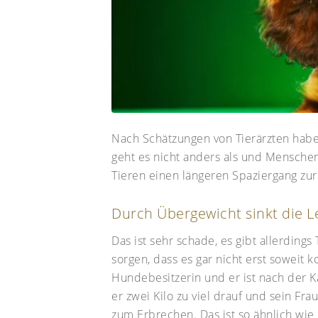
Nach Schätzungen von Tierärzten habe
geht es nicht anders als und Menschen
Tieren einen längeren Spaziergang zur
Durch Übergewicht sinkt die 
Das ist sehr schade, es gibt allerdin
sorgen, dass es gar nicht erst soweit 
Hundebesitzerin und er ist nach der Ka
er zwei Kilo zu viel drauf und sein Fra
zum Erbrechen. Das ist so ähnlich wie 