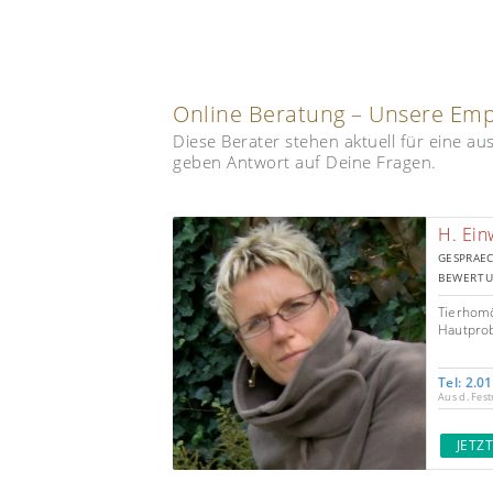
Online Beratung – Unsere Em
Diese Berater stehen aktuell für eine a
geben Antwort auf Deine Fragen.
H. Ein
GESPRAEC
BEWERTU
Tierhomö
Hautprob
Tel: 2.0
Aus d. Fest
JETZ