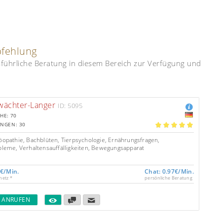
pfehlung
usführliche Beratung in diesem Bereich zur Verfügung und
wächter-Langer
ID: 5095
HE: 70
NGEN: 30
5.00
opathie, Bachblüten, Tierpsychologie, Ernährungsfragen,
leme, Verhaltensauffälligkeiten, Bewegungsapparat
1€/Min.
Chat: 0.97€/Min.
netz *
persönliche Beratung
T ANRUFEN