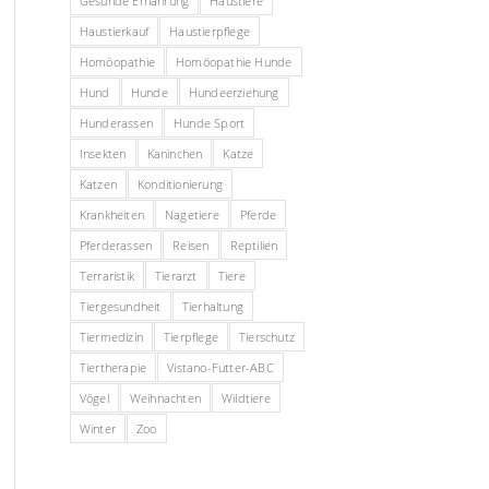
Gesunde Ernährung
Haustiere
Haustierkauf
Haustierpflege
Homöopathie
Homöopathie Hunde
Hund
Hunde
Hundeerziehung
Hunderassen
Hunde Sport
Insekten
Kaninchen
Katze
Katzen
Konditionierung
Krankheiten
Nagetiere
Pferde
Pferderassen
Reisen
Reptilien
Terraristik
Tierarzt
Tiere
Tiergesundheit
Tierhaltung
Tiermedizin
Tierpflege
Tierschutz
Tiertherapie
Vistano-Futter-ABC
Vögel
Weihnachten
Wildtiere
Winter
Zoo