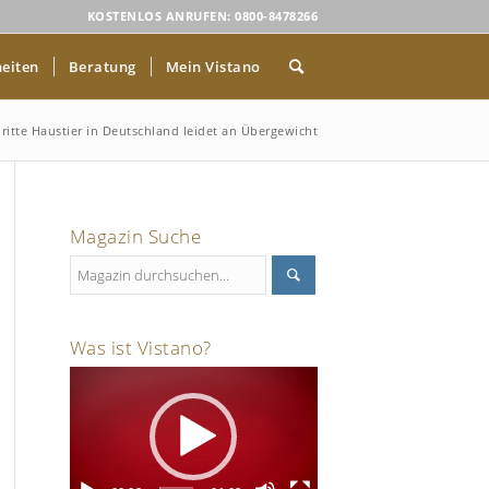
KOSTENLOS ANRUFEN: 0800-8478266
eiten
Beratung
Mein Vistano
dritte Haustier in Deutschland leidet an Übergewicht
Magazin Suche
Was ist Vistano?