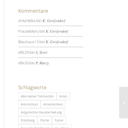
Kommentare
Antarktika
bei
K. Greifendorf
FraukeMary
bei
K. Greifendorf
Blauhaus13
bei
K. Greifendorf
elfe29
bei
S. Zeier
elfe29
bei
P. Marzy
Schlagworte
Alternative Tiermedizin
Arten
Artenschutz
Artensterben
Artgerechte Haustierhaltung
Erziehung
Fische
Futter