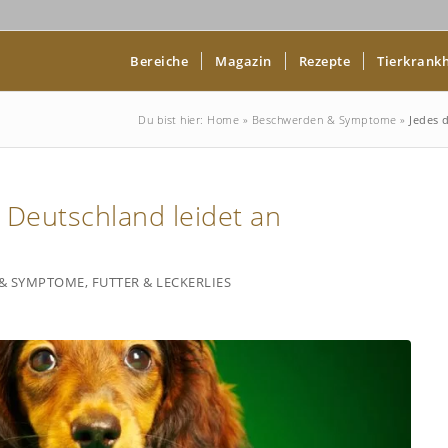
Bereiche
Magazin
Rezepte
Tierkrankh
Du bist hier:
Home
»
Beschwerden & Symptome
»
Jedes 
n Deutschland leidet an
& SYMPTOME
,
FUTTER & LECKERLIES