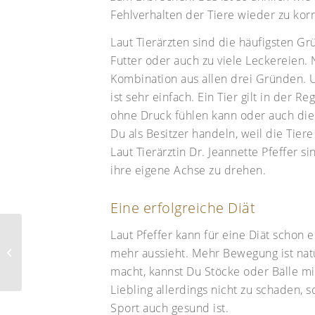
Fehlverhalten der Tiere wieder zu korr
Laut Tierärzten sind die häufigsten G
Futter oder auch zu viele Leckereien. N
Kombination aus allen drei Gründen. U
ist sehr einfach. Ein Tier gilt in der 
ohne Druck fühlen kann oder auch die Ta
Du als Besitzer handeln, weil die Tiere
Laut Tierärztin Dr. Jeannette Pfeffer s
ihre eigene Achse zu drehen.
Eine erfolgreiche Diät
Laut Pfeffer kann für eine Diät schon e
Was Du beim
Tiertransport im Auto
mehr aussieht. Mehr Bewegung ist natü
beachten solltest
macht, kannst Du Stöcke oder Bälle 
Liebling allerdings nicht zu schaden, s
Sport auch gesund ist.