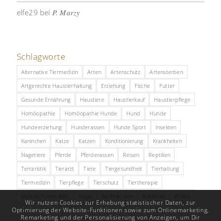
elfe29
bei
P. Marzy
Schlagworte
Alternative Tiermedizin
Arten
Artenschutz
Artensterben
Artgerechte Haustierhaltung
Erziehung
Fische
Futter
Gesunde Ernährung
Haustiere
Haustierkauf
Haustierpflege
Homöopathie
Homöopathie Hunde
Hund
Hunde
Hundeerziehung
Hunderassen
Hunde Sport
Insekten
Kaninchen
Katze
Katzen
Konditionierung
Krankheiten
Nagetiere
Pferde
Pferderassen
Reisen
Reptilien
Terraristik
Tierarzt
Tiere
Tiergesundheit
Tierhaltung
Tiermedizin
Tierpflege
Tierschutz
Tiertherapie
Vistano-Futter-ABC
Vögel
Weihnachten
Wildtiere
Winter
Wir nutzen Cookies zur Erhebung statistischer Daten, zur
Optimierung der Website-Funktionen sowie zum Onlinemarketing,
Zoo
Remarketing und der Personalisierung von Anzeigen, um Dir