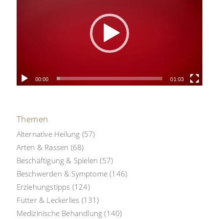
00:00
01:03
Themen
Alternative Heilung
(57)
Arten & Rassen
(68)
Beschäftigung & Spielen
(57)
Beschwerden & Symptome
(146)
Erziehungstipps
(124)
Futter & Leckerlies
(131)
Medizinische Behandlung
(140)