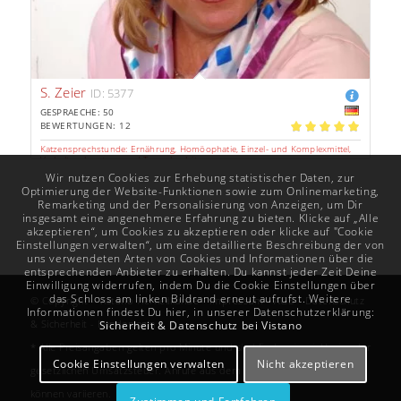
S. Zeier
ID: 5377
GESPRAECHE: 50
BEWERTUNGEN: 12
5.00
Katzensprechstunde: Ernährung, Homöophatie, Einzel- und Komplexmittel,
Verhaltensberatung und Trauerbegleitung.
Wir nutzen Cookies zur Erhebung statistischer Daten, zur
Nach meinem Fernstudium befasste ich mich umfassend über
Optimierung der Website-Funktionen sowie zum Onlinemarketing,
das Thema Katzen und ...
Remarketing und der Personalisierung von Anzeigen, um Dir
insgesamt eine angenehmere Erfahrung zu bieten. Klicke auf „Alle
Tel: 1.78€/Min.
Chat: 1.72€/Min.
akzeptieren“, um Cookies zu akzeptieren oder klicke auf "Cookie
Aus d. Festnetz *
persönliche Beratung
Einstellungen verwalten“, um eine detaillierte Beschreibung der von
uns verwendeten Arten von Cookies und Informationen über die
entsprechenden Anbieter zu erhalten. Du kannst jeder Zeit Deine
Einwilligung widerrufen, indem Du die Cookie Einstellungen über
das Schloss am linken Bildrand erneut aufrufst. Weitere
© Copyright -
Vistano
Tierheilkunde -
Impressum
-
AGB
-
Datenschutz
Informationen findest Du hier, in unserer Datenschutzerklärung:
& Sicherheit
-
Kundenlogin
Sicherheit & Datenschutz bei Vistano
* Alle Preisangaben gelten pro Minute und sind Endpreise, inklusive der
Cookie Einstellungen verwalten
Nicht akzeptieren
gesetzlichen Umsatzsteuer. Anrufe aus dem Mobilfunk oder Ausland
können variieren.