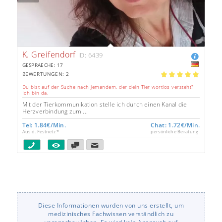
K. Greifendorf
ID: 6439
GESPRAECHE: 17
BEWERTUNGEN: 2
5.00
Du bist auf der Suche nach jemandem, der dein Tier wortlos versteht?
Ich bin da.
Mit der Tierkommunikation stelle ich durch einen Kanal die
Herzverbindung zum ...
Tel: 1.84€/Min.
Chat: 1.72€/Min.
Aus d. Festnetz *
persönliche Beratung
Diese Informationen wurden von uns erstellt, um
medizinisches Fachwissen verständlich zu