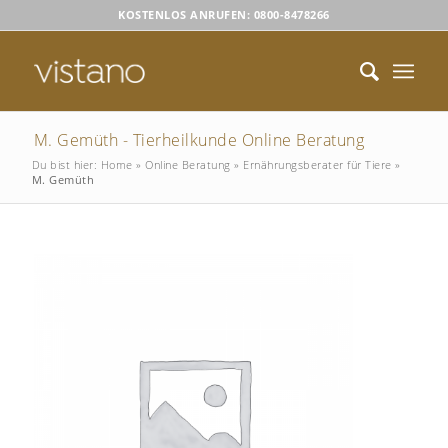
KOSTENLOS ANRUFEN: 0800-8478266
M. Gemüth - Tierheilkunde Online Beratung
Du bist hier:
Home
»
Online Beratung
»
Ernährungsberater für Tiere
»
M. Gemüth
Please set a mobile device fallback image for this