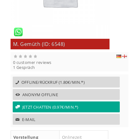
M. Gemüth (ID: 6548)
0
customer reviews
0
1 Gespräch
5
0
OFFLINE/RÜCKRUF (1.80€/MIN.*)
ANONYM OFFLINE
JETZT CHATTEN (0.97€/MIN.*)
E-MAIL
Vorstellung
Onlinezeit