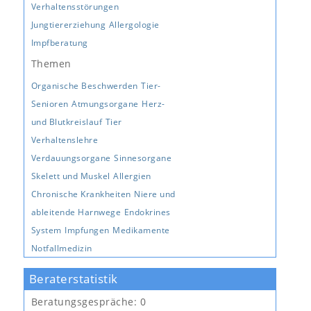
Verhaltensstörungen
Jungtiererziehung
Allergologie
Impfberatung
Themen
Organische Beschwerden
Tier-
Senioren
Atmungsorgane
Herz-
und Blutkreislauf
Tier
Verhaltenslehre
Verdauungsorgane
Sinnesorgane
Skelett und Muskel
Allergien
Chronische Krankheiten
Niere und
ableitende Harnwege
Endokrines
System
Impfungen
Medikamente
Notfallmedizin
Beraterstatistik
Beratungsgespräche:
0