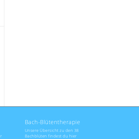
Bach-Blütentherapie
Unsere Übersicht zu den 38
r
Bachblüten findest du hier