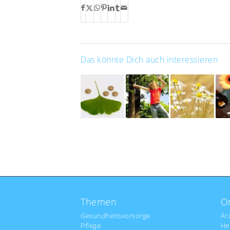
Das könnte Dich auch interessieren
Themen
O
Gesundheitsvorsorge
Är
Pflege
He