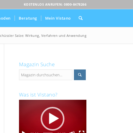
KOSTENLOS ANRUFEN: 0800-8478266
hoden
Beratung
Mein Vistano
chüssler Salze: Wirkung, Verfahren und Anwendung
Magazin Suche
Was ist Vistano?