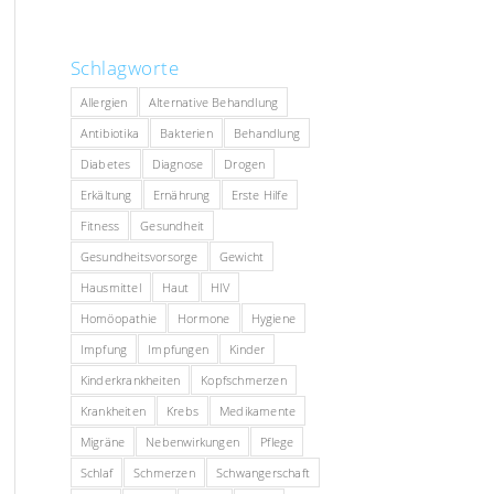
Schlagworte
Allergien
Alternative Behandlung
Antibiotika
Bakterien
Behandlung
Diabetes
Diagnose
Drogen
Erkältung
Ernährung
Erste Hilfe
Fitness
Gesundheit
Gesundheitsvorsorge
Gewicht
Hausmittel
Haut
HIV
Homöopathie
Hormone
Hygiene
Impfung
Impfungen
Kinder
Kinderkrankheiten
Kopfschmerzen
Krankheiten
Krebs
Medikamente
Migräne
Nebenwirkungen
Pflege
Schlaf
Schmerzen
Schwangerschaft