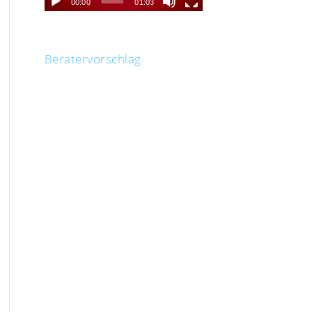
00:00
01:03
Beratervorschlag