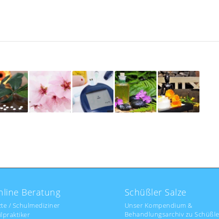
nline Beratung
Schüßler Salze
zte / Schulmediziner
Unser Kompendium &
Behandlungsarchiv zu Schüßle
ilpraktiker